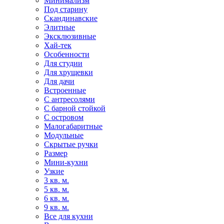
Минимализм
Под старину
Скандинавские
Элитные
Эксклюзивные
Хай-тек
Особенности
Для студии
Для хрущевки
Для дачи
Встроенные
С антресолями
С барной стойкой
С островом
Малогабаритные
Модульные
Скрытые ручки
Размер
Мини-кухни
Узкие
3 кв. м.
5 кв. м.
6 кв. м.
9 кв. м.
Все для кухни