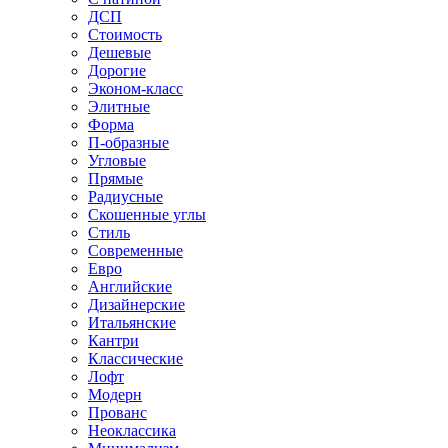
ДСП
Стоимость
Дешевые
Дорогие
Эконом-класс
Элитные
Форма
П-образные
Угловые
Прямые
Радиусные
Скошенные углы
Стиль
Современные
Евро
Английские
Дизайнерские
Итальянские
Кантри
Классические
Лофт
Модерн
Прованс
Неоклассика