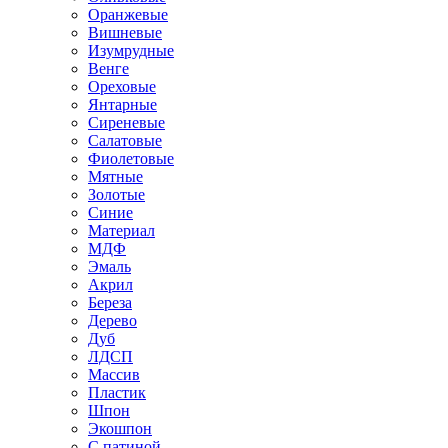
Оранжевые
Вишневые
Изумрудные
Венге
Ореховые
Янтарные
Сиреневые
Салатовые
Фиолетовые
Мятные
Золотые
Синие
Материал
МДФ
Эмаль
Акрил
Береза
Дерево
Дуб
ЛДСП
Массив
Пластик
Шпон
Экошпон
С патиной