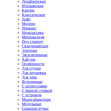
Дизайнерские
Итальянские
Кантри
Классические
Лофт
Модерн
Прованс
Неоклассика
Минимализм
Под старину
Скандинавские
Элитные
Эксклюзивные
Хай-тек
Особенности
Для студии
Для хрущевки
Для дачи
Встроенные
С антресолями
С барной стойкой
С островом
Малогабаритные
Модульные
Скрытые ручки