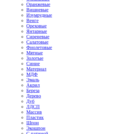
Оранжевые
Вишневые
Изумрудные
Венге
Ореховые
Янтарные
Сиреневые
Салатовые
Фиолетовые
Мятные
Золотые
Синие
Материал
МДФ
Эмаль
Акрил
Береза
Дерево
Дуб
ЛДСП
Массив
Пластик
Шпон
Экошпон
С патиной