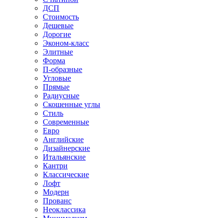
ДСП
Стоимость
Дешевые
Дорогие
Эконом-класс
Элитные
Форма
П-образные
Угловые
Прямые
Радиусные
Скошенные углы
Стиль
Современные
Евро
Английские
Дизайнерские
Итальянские
Кантри
Классические
Лофт
Модерн
Прованс
Неоклассика