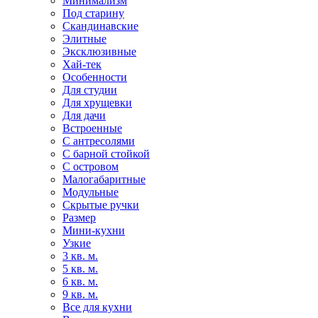
Минимализм
Под старину
Скандинавские
Элитные
Эксклюзивные
Хай-тек
Особенности
Для студии
Для хрущевки
Для дачи
Встроенные
С антресолями
С барной стойкой
С островом
Малогабаритные
Модульные
Скрытые ручки
Размер
Мини-кухни
Узкие
3 кв. м.
5 кв. м.
6 кв. м.
9 кв. м.
Все для кухни