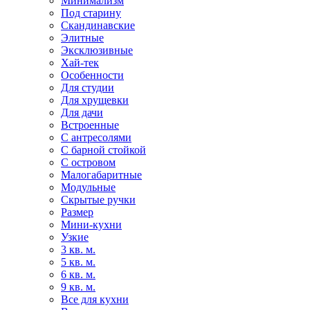
Минимализм
Под старину
Скандинавские
Элитные
Эксклюзивные
Хай-тек
Особенности
Для студии
Для хрущевки
Для дачи
Встроенные
С антресолями
С барной стойкой
С островом
Малогабаритные
Модульные
Скрытые ручки
Размер
Мини-кухни
Узкие
3 кв. м.
5 кв. м.
6 кв. м.
9 кв. м.
Все для кухни