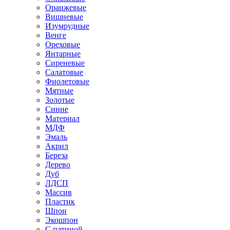
Оранжевые
Вишневые
Изумрудные
Венге
Ореховые
Янтарные
Сиреневые
Салатовые
Фиолетовые
Мятные
Золотые
Синие
Материал
МДФ
Эмаль
Акрил
Береза
Дерево
Дуб
ЛДСП
Массив
Пластик
Шпон
Экошпон
С патиной