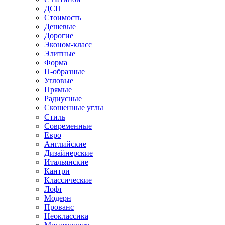
ДСП
Стоимость
Дешевые
Дорогие
Эконом-класс
Элитные
Форма
П-образные
Угловые
Прямые
Радиусные
Скошенные углы
Стиль
Современные
Евро
Английские
Дизайнерские
Итальянские
Кантри
Классические
Лофт
Модерн
Прованс
Неоклассика