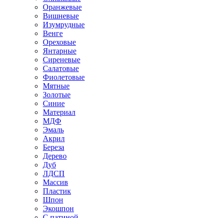
Оранжевые
Вишневые
Изумрудные
Венге
Ореховые
Янтарные
Сиреневые
Салатовые
Фиолетовые
Мятные
Золотые
Синие
Материал
МДФ
Эмаль
Акрил
Береза
Дерево
Дуб
ЛДСП
Массив
Пластик
Шпон
Экошпон
С патиной