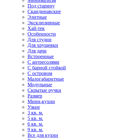
Минимализм
Под старину
Скандинавские
Элитные
Эксклюзивные
Хай-тек
Особенности
Для студии
Для хрущевки
Для дачи
Встроенные
С антресолями
С барной стойкой
С островом
Малогабаритные
Модульные
Скрытые ручки
Размер
Мини-кухни
Узкие
3 кв. м.
5 кв. м.
6 кв. м.
9 кв. м.
Все для кухни