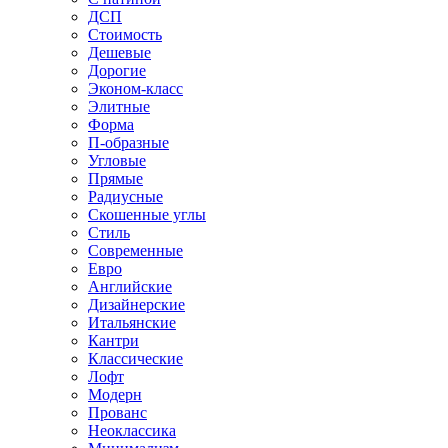
ДСП
Стоимость
Дешевые
Дорогие
Эконом-класс
Элитные
Форма
П-образные
Угловые
Прямые
Радиусные
Скошенные углы
Стиль
Современные
Евро
Английские
Дизайнерские
Итальянские
Кантри
Классические
Лофт
Модерн
Прованс
Неоклассика