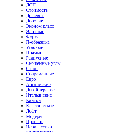
ДСП
Стоимость
Дешевые
Дорогие
Эконом-класс
Элитные
Форма
П-образные
Угловые
Прямые
Радиусные
Скошенные углы
Стиль
Современные
Евро
Английские
Дизайнерские
Итальянские
Кантри
Классические
Лофт
Модерн
Прованс
Неоклассика