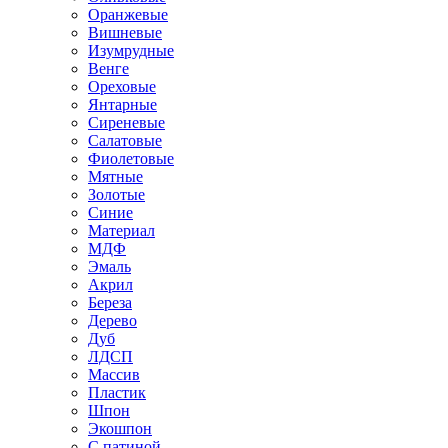
Оранжевые
Вишневые
Изумрудные
Венге
Ореховые
Янтарные
Сиреневые
Салатовые
Фиолетовые
Мятные
Золотые
Синие
Материал
МДФ
Эмаль
Акрил
Береза
Дерево
Дуб
ЛДСП
Массив
Пластик
Шпон
Экошпон
С патиной