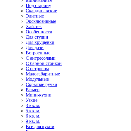
Минимализм
Под старину
Скандинавские
Элитные
Эксклюзивные
Хай-тек
Особенности
Для студии
Для хрущевки
Для дачи
Встроенные
С антресолями
С барной стойкой
С островом
Малогабаритные
Модульные
Скрытые ручки
Размер
Мини-кухни
Узкие
3 кв. м.
5 кв. м.
6 кв. м.
9 кв. м.
Все для кухни