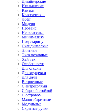
Дизайнерские
Итальянские
Кантри
Классические
Лофт
Модерн
Прованс
Неоклассика
Минимализм
Под старину
Скандинавские
Элитные
Эксклюзивные
Хай-тек
Особенности
Для студии
Для хрущевки
Для дачи
Встроенные
С антресолями
С барной стойкой
С островом
Малогабаритные
Модульные
Скрытые ручки