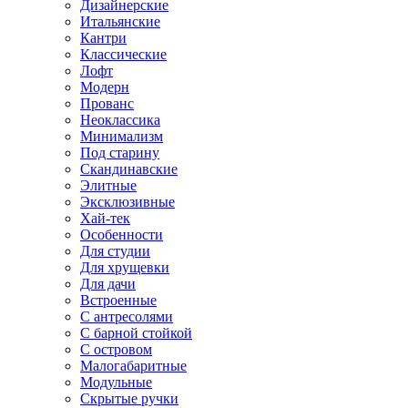
Дизайнерские
Итальянские
Кантри
Классические
Лофт
Модерн
Прованс
Неоклассика
Минимализм
Под старину
Скандинавские
Элитные
Эксклюзивные
Хай-тек
Особенности
Для студии
Для хрущевки
Для дачи
Встроенные
С антресолями
С барной стойкой
С островом
Малогабаритные
Модульные
Скрытые ручки