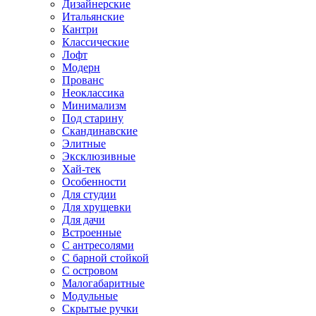
Дизайнерские
Итальянские
Кантри
Классические
Лофт
Модерн
Прованс
Неоклассика
Минимализм
Под старину
Скандинавские
Элитные
Эксклюзивные
Хай-тек
Особенности
Для студии
Для хрущевки
Для дачи
Встроенные
С антресолями
С барной стойкой
С островом
Малогабаритные
Модульные
Скрытые ручки