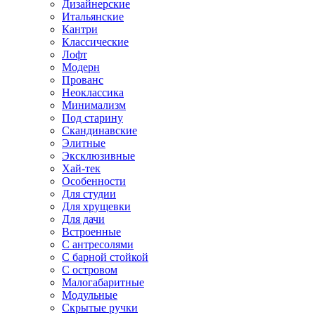
Дизайнерские
Итальянские
Кантри
Классические
Лофт
Модерн
Прованс
Неоклассика
Минимализм
Под старину
Скандинавские
Элитные
Эксклюзивные
Хай-тек
Особенности
Для студии
Для хрущевки
Для дачи
Встроенные
С антресолями
С барной стойкой
С островом
Малогабаритные
Модульные
Скрытые ручки