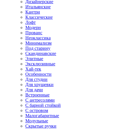
Дизайнерские
Итальянские
Кантри
Классические
Лофт
Модерн
Прованс
Неоклассика
Минимализм
Под старину
Скандинавские
Элитные
Эксклюзивные
Хай-тек
Особенности
Для студии
Для хрущевки
Для дачи
Встроенные
С антресолями
С барной стойкой
С островом
Малогабаритные
Модульные
Скрытые ручки