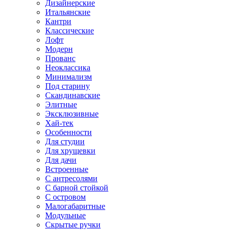
Дизайнерские
Итальянские
Кантри
Классические
Лофт
Модерн
Прованс
Неоклассика
Минимализм
Под старину
Скандинавские
Элитные
Эксклюзивные
Хай-тек
Особенности
Для студии
Для хрущевки
Для дачи
Встроенные
С антресолями
С барной стойкой
С островом
Малогабаритные
Модульные
Скрытые ручки