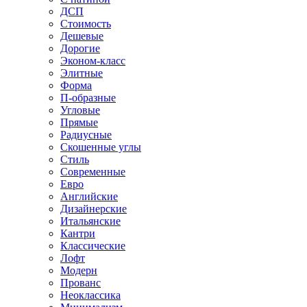
ДСП
Стоимость
Дешевые
Дорогие
Эконом-класс
Элитные
Форма
П-образные
Угловые
Прямые
Радиусные
Скошенные углы
Стиль
Современные
Евро
Английские
Дизайнерские
Итальянские
Кантри
Классические
Лофт
Модерн
Прованс
Неоклассика