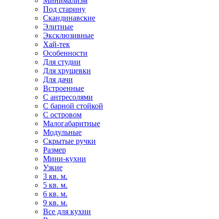
Минимализм
Под старину
Скандинавские
Элитные
Эксклюзивные
Хай-тек
Особенности
Для студии
Для хрущевки
Для дачи
Встроенные
С антресолями
С барной стойкой
С островом
Малогабаритные
Модульные
Скрытые ручки
Размер
Мини-кухни
Узкие
3 кв. м.
5 кв. м.
6 кв. м.
9 кв. м.
Все для кухни