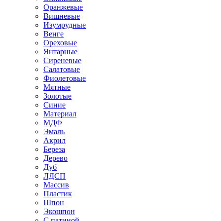
Оранжевые
Вишневые
Изумрудные
Венге
Ореховые
Янтарные
Сиреневые
Салатовые
Фиолетовые
Мятные
Золотые
Синие
Материал
МДФ
Эмаль
Акрил
Береза
Дерево
Дуб
ЛДСП
Массив
Пластик
Шпон
Экошпон
С патиной