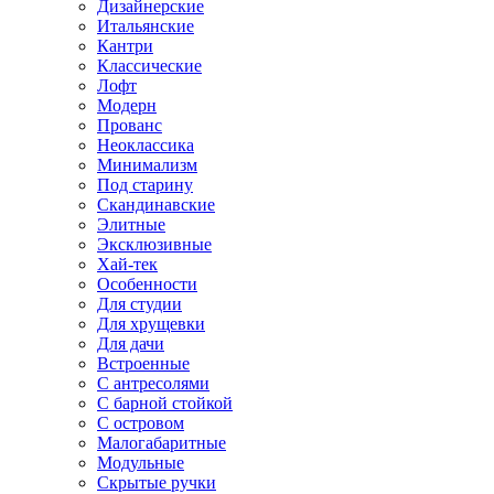
Дизайнерские
Итальянские
Кантри
Классические
Лофт
Модерн
Прованс
Неоклассика
Минимализм
Под старину
Скандинавские
Элитные
Эксклюзивные
Хай-тек
Особенности
Для студии
Для хрущевки
Для дачи
Встроенные
С антресолями
С барной стойкой
С островом
Малогабаритные
Модульные
Скрытые ручки