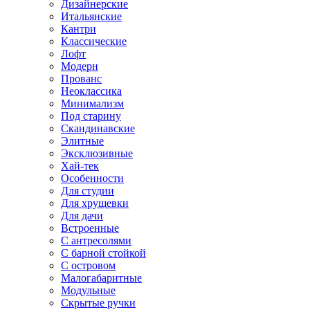
Дизайнерские
Итальянские
Кантри
Классические
Лофт
Модерн
Прованс
Неоклассика
Минимализм
Под старину
Скандинавские
Элитные
Эксклюзивные
Хай-тек
Особенности
Для студии
Для хрущевки
Для дачи
Встроенные
С антресолями
С барной стойкой
С островом
Малогабаритные
Модульные
Скрытые ручки