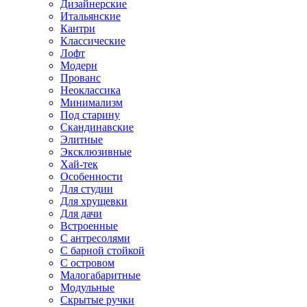
Дизайнерские
Итальянские
Кантри
Классические
Лофт
Модерн
Прованс
Неоклассика
Минимализм
Под старину
Скандинавские
Элитные
Эксклюзивные
Хай-тек
Особенности
Для студии
Для хрущевки
Для дачи
Встроенные
С антресолями
С барной стойкой
С островом
Малогабаритные
Модульные
Скрытые ручки