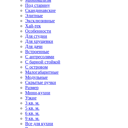
Минимализм
Под старину
Скандинавские
Элитные
Эксклюзивные
Хай-тек
Особенности
Для студии
Для хрущевки
Для дачи
Встроенные
С антресолями
С барной стойкой
С островом
Малогабаритные
Модульные
Скрытые ручки
Размер
Мини-кухни
Узкие
3 кв. м.
5 кв. м.
6 кв. м.
9 кв. м.
Все для кухни