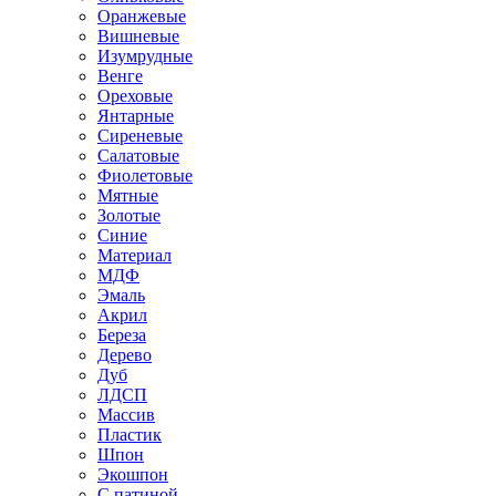
Оранжевые
Вишневые
Изумрудные
Венге
Ореховые
Янтарные
Сиреневые
Салатовые
Фиолетовые
Мятные
Золотые
Синие
Материал
МДФ
Эмаль
Акрил
Береза
Дерево
Дуб
ЛДСП
Массив
Пластик
Шпон
Экошпон
С патиной