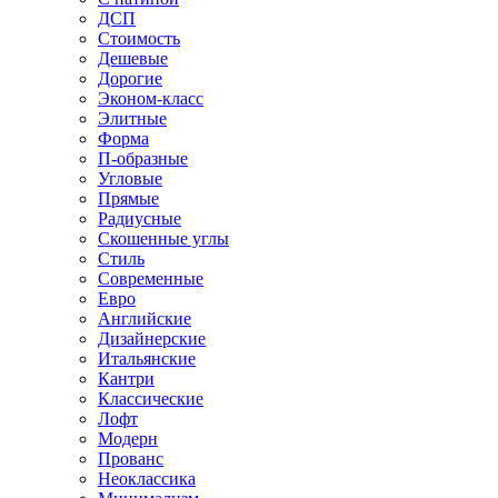
ДСП
Стоимость
Дешевые
Дорогие
Эконом-класс
Элитные
Форма
П-образные
Угловые
Прямые
Радиусные
Скошенные углы
Стиль
Современные
Евро
Английские
Дизайнерские
Итальянские
Кантри
Классические
Лофт
Модерн
Прованс
Неоклассика