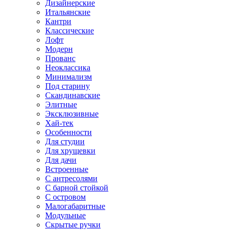
Дизайнерские
Итальянские
Кантри
Классические
Лофт
Модерн
Прованс
Неоклассика
Минимализм
Под старину
Скандинавские
Элитные
Эксклюзивные
Хай-тек
Особенности
Для студии
Для хрущевки
Для дачи
Встроенные
С антресолями
С барной стойкой
С островом
Малогабаритные
Модульные
Скрытые ручки