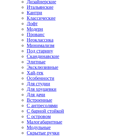
Дизайнерские
Итальянские
Кантри
Классические
Лофт
Модерн
Прованс
Неоклассика
Минимализм
Под старину
Скандинавские
Элитные
Эксклюзивные
Хай-тек
Особенности
Для студии
Для хрущевки
Для дачи
Встроенные
С антресолями
С барной стойкой
С островом
Малогабаритные
Модульные
Скрытые ручки