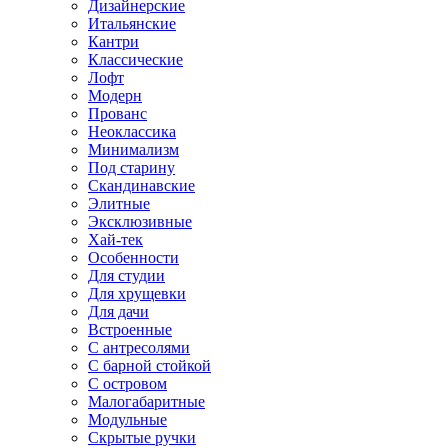
Дизайнерские
Итальянские
Кантри
Классические
Лофт
Модерн
Прованс
Неоклассика
Минимализм
Под старину
Скандинавские
Элитные
Эксклюзивные
Хай-тек
Особенности
Для студии
Для хрущевки
Для дачи
Встроенные
С антресолями
С барной стойкой
С островом
Малогабаритные
Модульные
Скрытые ручки