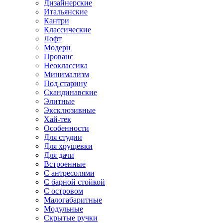
Дизайнерские
Итальянские
Кантри
Классические
Лофт
Модерн
Прованс
Неоклассика
Минимализм
Под старину
Скандинавские
Элитные
Эксклюзивные
Хай-тек
Особенности
Для студии
Для хрущевки
Для дачи
Встроенные
С антресолями
С барной стойкой
С островом
Малогабаритные
Модульные
Скрытые ручки