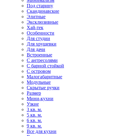
Минимализм
Под старину
Скандинавские
Элитные
Эксклюзивные
Хай-тек
Особенности
Для студии
Для хрущевки
Для дачи
Встроенные
С антресолями
С барной стойкой
С островом
Малогабаритные
Модульные
Скрытые ручки
Размер
Мини-кухни
Узкие
3 кв. м.
5 кв. м.
6 кв. м.
9 кв. м.
Все для кухни