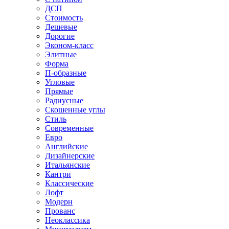
ДСП
Стоимость
Дешевые
Дорогие
Эконом-класс
Элитные
Форма
П-образные
Угловые
Прямые
Радиусные
Скошенные углы
Стиль
Современные
Евро
Английские
Дизайнерские
Итальянские
Кантри
Классические
Лофт
Модерн
Прованс
Неоклассика