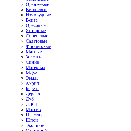
Оранжевые
Вишневые
Изумрудные
Венге
Ореховые
Янтарные
Сиреневые
Салатовые
Фиолетовые
Мятные
Золотые
Синие
Материал
МДФ
Эмаль
Акрил
Береза
Дерево
Дуб
ЛДСП
Массив
Пластик
Шпон
Экошпон
С патиной