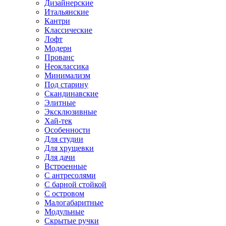
Дизайнерские
Итальянские
Кантри
Классические
Лофт
Модерн
Прованс
Неоклассика
Минимализм
Под старину
Скандинавские
Элитные
Эксклюзивные
Хай-тек
Особенности
Для студии
Для хрущевки
Для дачи
Встроенные
С антресолями
С барной стойкой
С островом
Малогабаритные
Модульные
Скрытые ручки