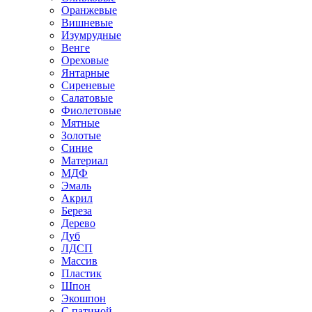
Оранжевые
Вишневые
Изумрудные
Венге
Ореховые
Янтарные
Сиреневые
Салатовые
Фиолетовые
Мятные
Золотые
Синие
Материал
МДФ
Эмаль
Акрил
Береза
Дерево
Дуб
ЛДСП
Массив
Пластик
Шпон
Экошпон
С патиной