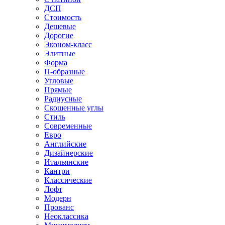
ДСП
Стоимость
Дешевые
Дорогие
Эконом-класс
Элитные
Форма
П-образные
Угловые
Прямые
Радиусные
Скошенные углы
Стиль
Современные
Евро
Английские
Дизайнерские
Итальянские
Кантри
Классические
Лофт
Модерн
Прованс
Неоклассика