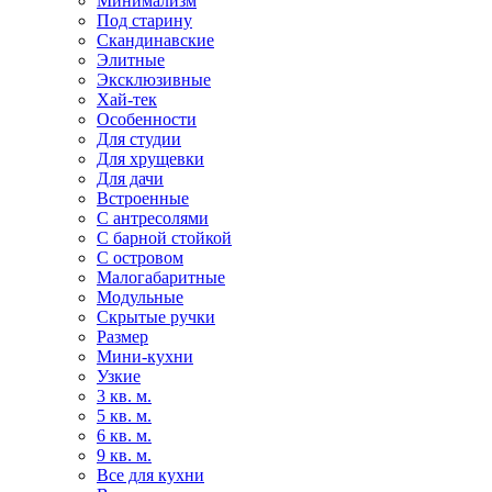
Минимализм
Под старину
Скандинавские
Элитные
Эксклюзивные
Хай-тек
Особенности
Для студии
Для хрущевки
Для дачи
Встроенные
С антресолями
С барной стойкой
С островом
Малогабаритные
Модульные
Скрытые ручки
Размер
Мини-кухни
Узкие
3 кв. м.
5 кв. м.
6 кв. м.
9 кв. м.
Все для кухни