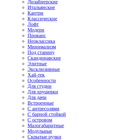
Дизайнерские
Итальянские
Кантри
Классические
Лофт
Модерн
Прованс
Неоклассика
Минимализм
Под старину
Скандинавские
Элитные
Эксклюзивные
Хай-тек
Особенности
Для студии
Для хрущевки
Для дачи
Встроенные
С антресолями
С барной стойкой
С островом
Малогабаритные
Модульные
Скрытые ручки