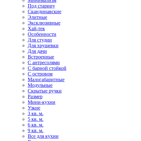
Минимализм
Под старину
Скандинавские
Элитные
Эксклюзивные
Хай-тек
Особенности
Для студии
Для хрущевки
Для дачи
Встроенные
С антресолями
С барной стойкой
С островом
Малогабаритные
Модульные
Скрытые ручки
Размер
Мини-кухни
Узкие
3 кв. м.
5 кв. м.
6 кв. м.
9 кв. м.
Все для кухни