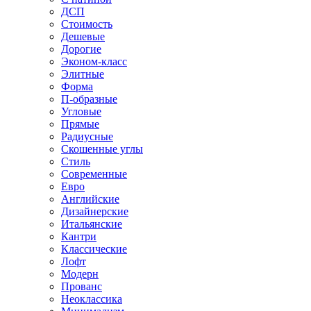
ДСП
Стоимость
Дешевые
Дорогие
Эконом-класс
Элитные
Форма
П-образные
Угловые
Прямые
Радиусные
Скошенные углы
Стиль
Современные
Евро
Английские
Дизайнерские
Итальянские
Кантри
Классические
Лофт
Модерн
Прованс
Неоклассика