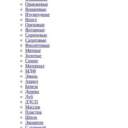
Оранжевые
Вишневые
Изумрудные
Венге
Ореховые
Янтарные
Сиреневые
Салатовые
Фиолетовые
Мятные
Золотые
Синие
Материал
МДФ
Эмаль
Акрил
Береза
Дерево
Дуб
ЛДСП
Массив
Пластик
Шпон
Экошпон
С патиной