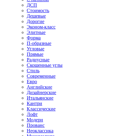
ДСП
Стоимость
Дешевые
Дорогие
Эконом-класс
Элитные
Форма
П-образные
Угловые
Прямые
Радиусные
Скошенные углы
Стиль
Современные
Евро
Английские
Дизайнерские
Итальянские
Кантри
Классические
Лофт
Модерн
Прованс
Неоклассика