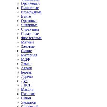
Оранжевые
Вишневые
Изумрудные
Венге
Ореховые
Янтарные
Сиреневые
Салатовые
Фиолетовые
Мятные
Золотые
Синие
Материал
МДФ
Эмаль
Акрил
Береза
Дерево
Дуб
ЛДСП
Массив
Пластик
Шпон
Экошпон
С патиной