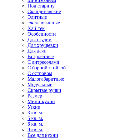
Минимализм
Под старину
Скандинавские
Элитные
Эксклюзивные
Хай-тек
Особенности
Для студии
Для хрущевки
Для дачи
Встроенные
С антресолями
С барной стойкой
С островом
Малогабаритные
Модульные
Скрытые ручки
Размер
Мини-кухни
Узкие
3 кв. м.
5 кв. м.
6 кв. м.
9 кв. м.
Все для кухни