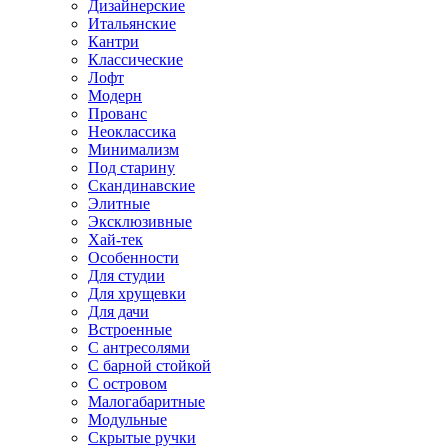
Дизайнерские
Итальянские
Кантри
Классические
Лофт
Модерн
Прованс
Неоклассика
Минимализм
Под старину
Скандинавские
Элитные
Эксклюзивные
Хай-тек
Особенности
Для студии
Для хрущевки
Для дачи
Встроенные
С антресолями
С барной стойкой
С островом
Малогабаритные
Модульные
Скрытые ручки