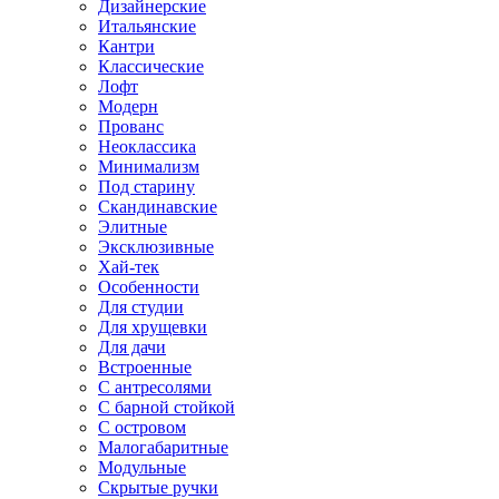
Дизайнерские
Итальянские
Кантри
Классические
Лофт
Модерн
Прованс
Неоклассика
Минимализм
Под старину
Скандинавские
Элитные
Эксклюзивные
Хай-тек
Особенности
Для студии
Для хрущевки
Для дачи
Встроенные
С антресолями
С барной стойкой
С островом
Малогабаритные
Модульные
Скрытые ручки