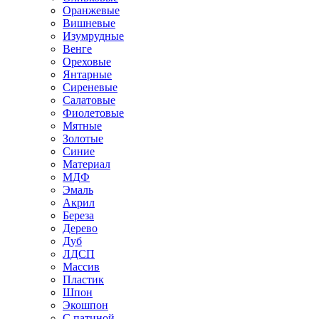
Оранжевые
Вишневые
Изумрудные
Венге
Ореховые
Янтарные
Сиреневые
Салатовые
Фиолетовые
Мятные
Золотые
Синие
Материал
МДФ
Эмаль
Акрил
Береза
Дерево
Дуб
ЛДСП
Массив
Пластик
Шпон
Экошпон
С патиной