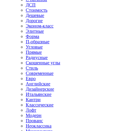
ДСП
Стоимость
Дешевые
Дорогие
Эконом-класс
Элитные
Форма
П-образные
Угловые
Прямые
Радиусные
Скошенные углы
Стиль
Современные
Евро
Английские
Дизайнерские
Итальянские
Кантри
Классические
Лофт
Модерн
Прованс
Неоклассика