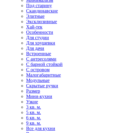
Минимализм
Под старину
Скандинавские
Элитные
Эксклюзивные
Хай-тек
Особенности
Для студии
Для хрущевки
Для дачи
Встроенные
С антресолями
С барной стойкой
С островом
Малогабаритные
Модульные
Скрытые ручки
Размер
Мини-кухни
Узкие
3 кв. м.
5 кв. м.
6 кв. м.
9 кв. м.
Все для кухни