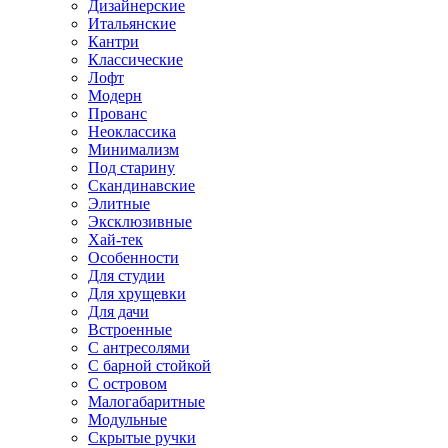
Дизайнерские
Итальянские
Кантри
Классические
Лофт
Модерн
Прованс
Неоклассика
Минимализм
Под старину
Скандинавские
Элитные
Эксклюзивные
Хай-тек
Особенности
Для студии
Для хрущевки
Для дачи
Встроенные
С антресолями
С барной стойкой
С островом
Малогабаритные
Модульные
Скрытые ручки