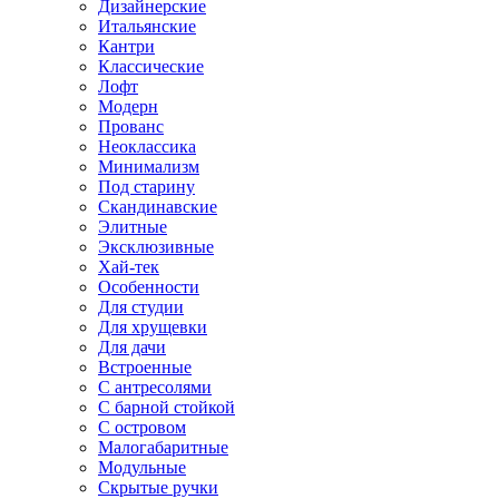
Дизайнерские
Итальянские
Кантри
Классические
Лофт
Модерн
Прованс
Неоклассика
Минимализм
Под старину
Скандинавские
Элитные
Эксклюзивные
Хай-тек
Особенности
Для студии
Для хрущевки
Для дачи
Встроенные
С антресолями
С барной стойкой
С островом
Малогабаритные
Модульные
Скрытые ручки