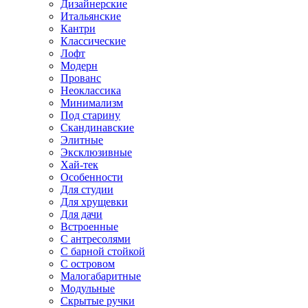
Дизайнерские
Итальянские
Кантри
Классические
Лофт
Модерн
Прованс
Неоклассика
Минимализм
Под старину
Скандинавские
Элитные
Эксклюзивные
Хай-тек
Особенности
Для студии
Для хрущевки
Для дачи
Встроенные
С антресолями
С барной стойкой
С островом
Малогабаритные
Модульные
Скрытые ручки