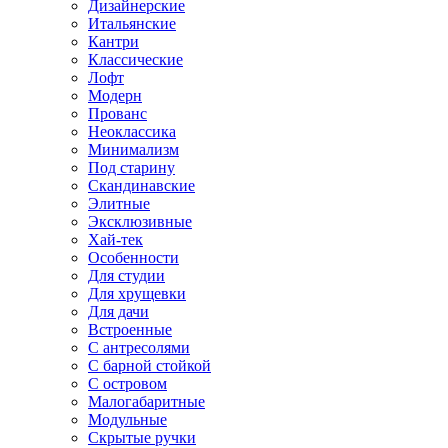
Дизайнерские
Итальянские
Кантри
Классические
Лофт
Модерн
Прованс
Неоклассика
Минимализм
Под старину
Скандинавские
Элитные
Эксклюзивные
Хай-тек
Особенности
Для студии
Для хрущевки
Для дачи
Встроенные
С антресолями
С барной стойкой
С островом
Малогабаритные
Модульные
Скрытые ручки