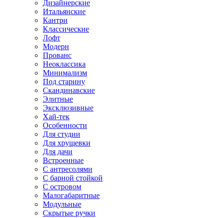
Дизайнерские
Итальянские
Кантри
Классические
Лофт
Модерн
Прованс
Неоклассика
Минимализм
Под старину
Скандинавские
Элитные
Эксклюзивные
Хай-тек
Особенности
Для студии
Для хрущевки
Для дачи
Встроенные
С антресолями
С барной стойкой
С островом
Малогабаритные
Модульные
Скрытые ручки