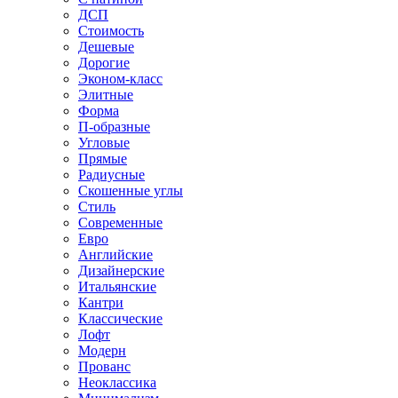
ДСП
Стоимость
Дешевые
Дорогие
Эконом-класс
Элитные
Форма
П-образные
Угловые
Прямые
Радиусные
Скошенные углы
Стиль
Современные
Евро
Английские
Дизайнерские
Итальянские
Кантри
Классические
Лофт
Модерн
Прованс
Неоклассика