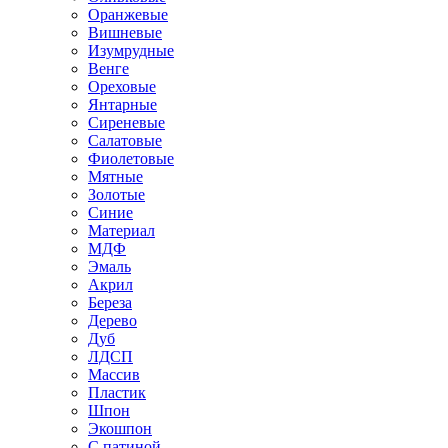
Оранжевые
Вишневые
Изумрудные
Венге
Ореховые
Янтарные
Сиреневые
Салатовые
Фиолетовые
Мятные
Золотые
Синие
Материал
МДФ
Эмаль
Акрил
Береза
Дерево
Дуб
ЛДСП
Массив
Пластик
Шпон
Экошпон
С патиной