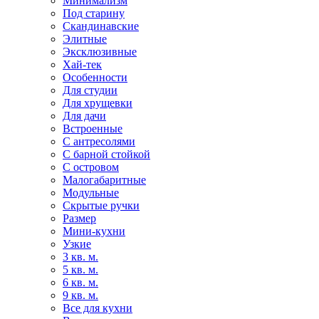
Минимализм
Под старину
Скандинавские
Элитные
Эксклюзивные
Хай-тек
Особенности
Для студии
Для хрущевки
Для дачи
Встроенные
С антресолями
С барной стойкой
С островом
Малогабаритные
Модульные
Скрытые ручки
Размер
Мини-кухни
Узкие
3 кв. м.
5 кв. м.
6 кв. м.
9 кв. м.
Все для кухни