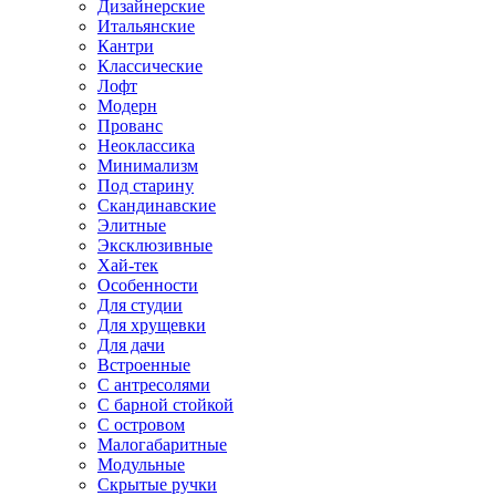
Дизайнерские
Итальянские
Кантри
Классические
Лофт
Модерн
Прованс
Неоклассика
Минимализм
Под старину
Скандинавские
Элитные
Эксклюзивные
Хай-тек
Особенности
Для студии
Для хрущевки
Для дачи
Встроенные
С антресолями
С барной стойкой
С островом
Малогабаритные
Модульные
Скрытые ручки