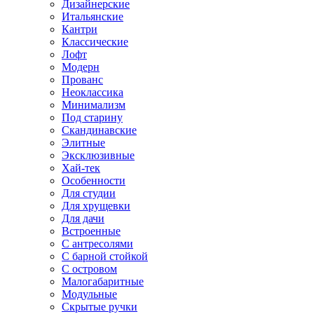
Дизайнерские
Итальянские
Кантри
Классические
Лофт
Модерн
Прованс
Неоклассика
Минимализм
Под старину
Скандинавские
Элитные
Эксклюзивные
Хай-тек
Особенности
Для студии
Для хрущевки
Для дачи
Встроенные
С антресолями
С барной стойкой
С островом
Малогабаритные
Модульные
Скрытые ручки