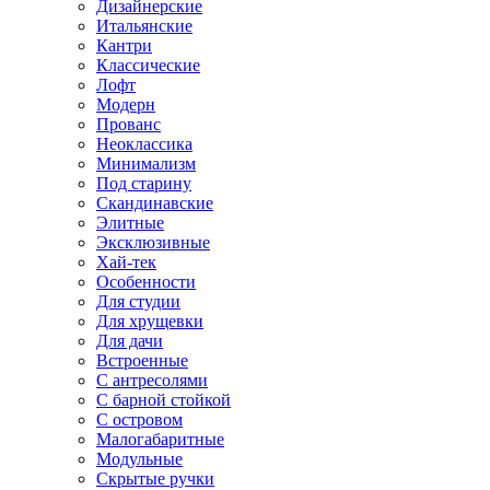
Дизайнерские
Итальянские
Кантри
Классические
Лофт
Модерн
Прованс
Неоклассика
Минимализм
Под старину
Скандинавские
Элитные
Эксклюзивные
Хай-тек
Особенности
Для студии
Для хрущевки
Для дачи
Встроенные
С антресолями
С барной стойкой
С островом
Малогабаритные
Модульные
Скрытые ручки