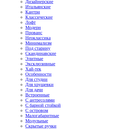
Дизайнерские
Итальянские
Кантри
Классические
Лофт
Модерн
Прованс
Неоклассика
Минимализм
Под старину
Скандинавские
Элитные
Эксклюзивные
Хай-тек
Особенности
Для студии
Для хрущевки
Для дачи
Встроенные
С антресолями
С барной стойкой
С островом
Малогабаритные
Модульные
Скрытые ручки