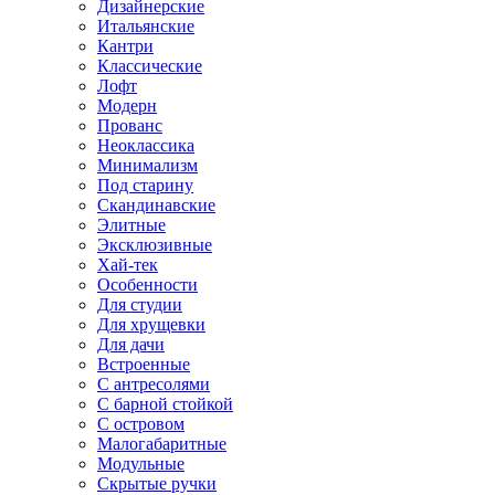
Дизайнерские
Итальянские
Кантри
Классические
Лофт
Модерн
Прованс
Неоклассика
Минимализм
Под старину
Скандинавские
Элитные
Эксклюзивные
Хай-тек
Особенности
Для студии
Для хрущевки
Для дачи
Встроенные
С антресолями
С барной стойкой
С островом
Малогабаритные
Модульные
Скрытые ручки