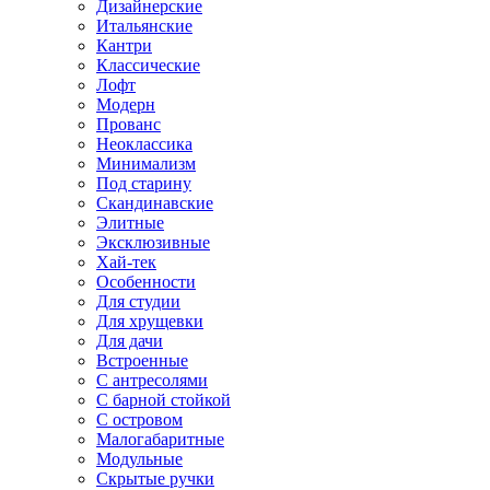
Дизайнерские
Итальянские
Кантри
Классические
Лофт
Модерн
Прованс
Неоклассика
Минимализм
Под старину
Скандинавские
Элитные
Эксклюзивные
Хай-тек
Особенности
Для студии
Для хрущевки
Для дачи
Встроенные
С антресолями
С барной стойкой
С островом
Малогабаритные
Модульные
Скрытые ручки