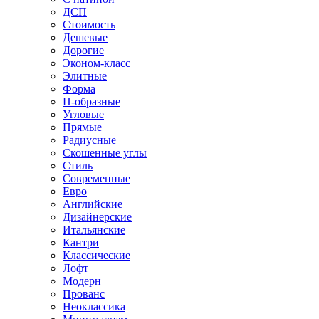
ДСП
Стоимость
Дешевые
Дорогие
Эконом-класс
Элитные
Форма
П-образные
Угловые
Прямые
Радиусные
Скошенные углы
Стиль
Современные
Евро
Английские
Дизайнерские
Итальянские
Кантри
Классические
Лофт
Модерн
Прованс
Неоклассика