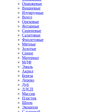
Оранжевые
Вишневые
Изумрудные
Венге
Ореховые
Янтарные
Сиреневые
Салатовые
Фиолетовые
Мятные
Золотые
Синие
Материал
МДФ
Эмаль
Акрил
Береза
Дерево
Дуб
ЛДСП
Массив
Пластик
Шпон
Экошпон
С патиной