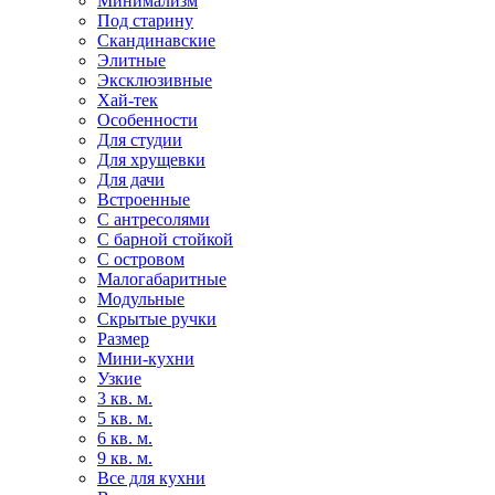
Минимализм
Под старину
Скандинавские
Элитные
Эксклюзивные
Хай-тек
Особенности
Для студии
Для хрущевки
Для дачи
Встроенные
С антресолями
С барной стойкой
С островом
Малогабаритные
Модульные
Скрытые ручки
Размер
Мини-кухни
Узкие
3 кв. м.
5 кв. м.
6 кв. м.
9 кв. м.
Все для кухни