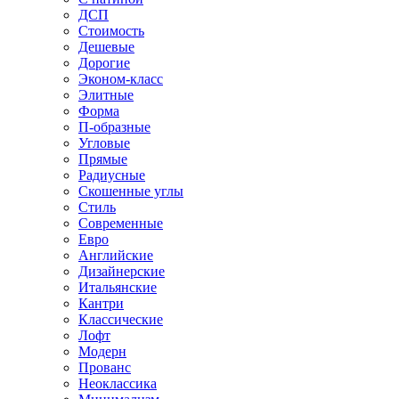
ДСП
Стоимость
Дешевые
Дорогие
Эконом-класс
Элитные
Форма
П-образные
Угловые
Прямые
Радиусные
Скошенные углы
Стиль
Современные
Евро
Английские
Дизайнерские
Итальянские
Кантри
Классические
Лофт
Модерн
Прованс
Неоклассика