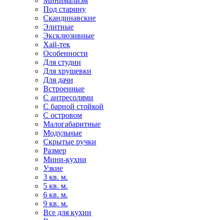
Минимализм
Под старину
Скандинавские
Элитные
Эксклюзивные
Хай-тек
Особенности
Для студии
Для хрущевки
Для дачи
Встроенные
С антресолями
С барной стойкой
С островом
Малогабаритные
Модульные
Скрытые ручки
Размер
Мини-кухни
Узкие
3 кв. м.
5 кв. м.
6 кв. м.
9 кв. м.
Все для кухни