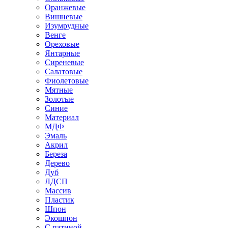
Оранжевые
Вишневые
Изумрудные
Венге
Ореховые
Янтарные
Сиреневые
Салатовые
Фиолетовые
Мятные
Золотые
Синие
Материал
МДФ
Эмаль
Акрил
Береза
Дерево
Дуб
ЛДСП
Массив
Пластик
Шпон
Экошпон
С патиной